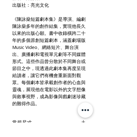
出版社：亮光文化
《陳詠燊短篇劇本集》是導演、編劇
陳詠燊多年的創作結集，實現他長久
以來的出版心願。書中收錄橫跨二十
年的多個原創短篇劇本，涵蓋劇場版
Music Video、網絡短片、舞台演
出、廣播劇和電視單元劇等不同媒體
形式。這些作品曾分散於不同舞台或
節目之中，現透過此劇本集再度呈現
給讀者，讓它們有機會重新面對觀
眾。每個劇本皆承載創作者的心血與
靈魂，展現他在電影以外的文字想像
與敘事視野，成為影像與戲劇迷珍藏
的難得作品。
常規尺寸
書度 ：150 mm × 210 mm