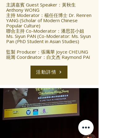
主講嘉賓 Guest Speaker：黃秋生
Anthony WONG
主持 Moderator：楊任任博士 Dr. Renren
YANG (Scholar of Modern Chinese
Popular Culture)
聯合主持 Co-Moderator：潘思芸小姐
Ms. Siyun PAN (Co-Moderator: Ms. Siyun
Pan (PhD Student in Asian Studies)
監製 Producer：張珮華 Joyce CHEUNG
統籌 Coordinator：白文杰 Raymond PAI
活動詳情