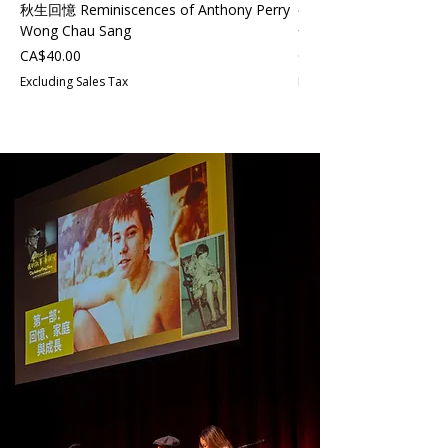
秋生回憶 Reminiscences of Anthony Perry
香港舞台劇《螳螂捕蟬》
Wong Chau Sang
一套六款
Price
Price
CA$40.00
CA$20.00
Excluding Sales Tax
Excluding Sales Tax