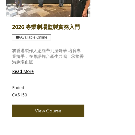
2026 專業劇場監製實務入門
Available Online
將香港製作人思維帶到溫哥華 培育專
業搞手：在粵語舞台產生共鳴，承接香
港劇場血脈
Read More
Ended
150
CA$150
Canadian
dollars
View Course