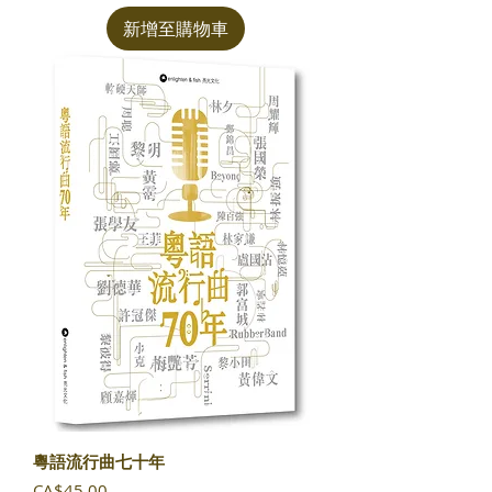
新增至購物車
粵語流行曲七十年
價格
CA$45.00