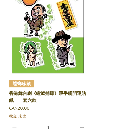
螳螂珍藏
香港舞台劇《螳螂捕蟬》殺手鐧開運貼
紙 | 一套六款
價格
CA$20.00
稅金 未含