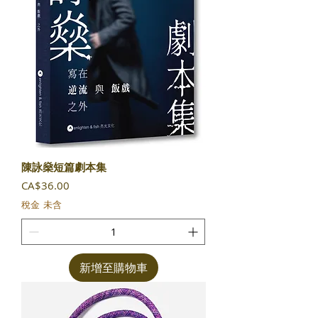
陳詠燊短篇劇本集
價格
CA$36.00
稅金 未含
新增至購物車