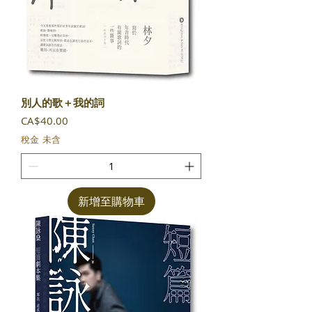
別人的歌＋我的詞
價格
CA$40.00
稅金 未含
新增至購物車