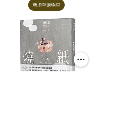
新增至購物車
燒紙
價格
CA$40.00