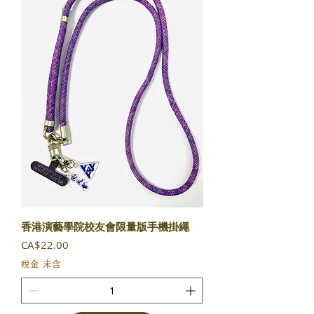
香港演藝學院校友會限量版手機掛繩
價格
CA$22.00
稅金 未含