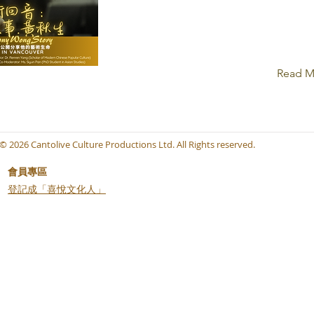
Read M
© 2026 Cantolive Culture Productions Ltd. All Rights reserved.
會員專區
​登記成「喜悅文化人」